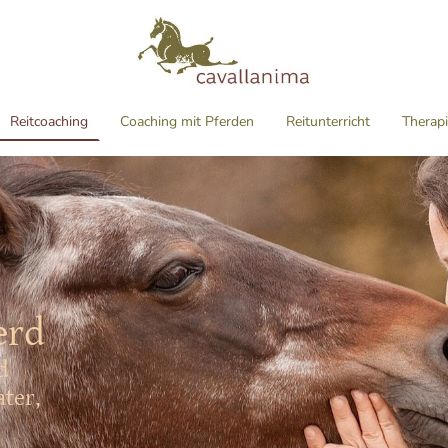
Reitcoaching
Coaching mit Pferden
Reitunterricht
Therapi
erd
nd
ater,